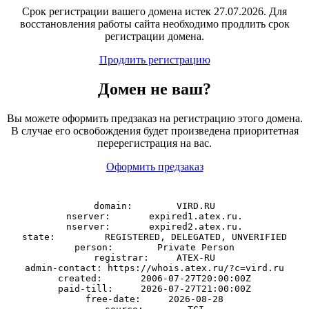
Срок регистрации вашего домена истек 27.07.2026. Для
восстановления работы сайта необходимо продлить срок
регистрации домена.
Продлить регистрацию
Домен
не
ваш?
Вы можете оформить предзаказ на регистрацию этого домена.
В случае его освобождения будет произведена приоритетная
перерегистрация на вас.
Оформить предзаказ
domain:        VIRD.RU

nserver:       expired1.atex.ru.

nserver:       expired2.atex.ru.

state:         REGISTERED, DELEGATED, UNVERIFIED

person:        Private Person

registrar:     ATEX-RU

admin-contact: https://whois.atex.ru/?c=vird.ru

created:       2006-07-27T20:00:00Z

paid-till:     2026-07-27T21:00:00Z

free-date:     2026-08-28
