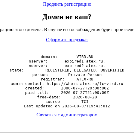
Продлить регистрацию
Домен
не
ваш?
рацию этого домена. В случае его освобождения будет произведе
Оформить предзаказ
domain:        VIRD.RU

nserver:       expired1.atex.ru.

nserver:       expired2.atex.ru.

state:         REGISTERED, DELEGATED, UNVERIFIED

person:        Private Person

registrar:     ATEX-RU

admin-contact: https://whois.atex.ru/?c=vird.ru

created:       2006-07-27T20:00:00Z

paid-till:     2026-07-27T21:00:00Z

free-date:     2026-08-28

source:        TCI

Связаться с администратором