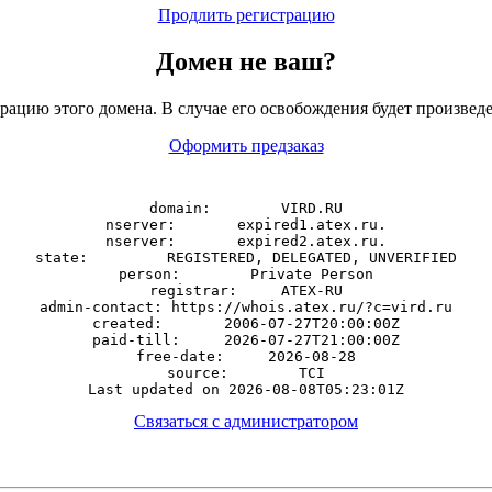
Продлить регистрацию
Домен
не
ваш?
рацию этого домена. В случае его освобождения будет произведе
Оформить предзаказ
domain:        VIRD.RU

nserver:       expired1.atex.ru.

nserver:       expired2.atex.ru.

state:         REGISTERED, DELEGATED, UNVERIFIED

person:        Private Person

registrar:     ATEX-RU

admin-contact: https://whois.atex.ru/?c=vird.ru

created:       2006-07-27T20:00:00Z

paid-till:     2026-07-27T21:00:00Z

free-date:     2026-08-28

source:        TCI

Связаться с администратором