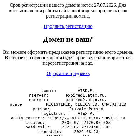
Срок регистрации вашего домена истек 27.07.2026. Для
восстановления работы сайта необходимо продлить срок
регистрации домена.
Продлить регистрацию
Домен
не
ваш?
Вы можете оформить предзаказ на регистрацию этого домена.
В случае его освобождения будет произведена приоритетная
перерегистрация на вас.
Оформить предзаказ
domain:        VIRD.RU

nserver:       expired1.atex.ru.

nserver:       expired2.atex.ru.

state:         REGISTERED, DELEGATED, UNVERIFIED

person:        Private Person

registrar:     ATEX-RU

admin-contact: https://whois.atex.ru/?c=vird.ru

created:       2006-07-27T20:00:00Z

paid-till:     2026-07-27T21:00:00Z

free-date:     2026-08-28
