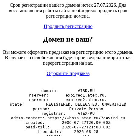
Срок регистрации вашего домена истек 27.07.2026. Для
восстановления работы сайта необходимо продлить срок
регистрации домена.
Продлить регистрацию
Домен
не
ваш?
Вы можете оформить предзаказ на регистрацию этого домена.
В случае его освобождения будет произведена приоритетная
перерегистрация на вас.
Оформить предзаказ
domain:        VIRD.RU

nserver:       expired1.atex.ru.

nserver:       expired2.atex.ru.

state:         REGISTERED, DELEGATED, UNVERIFIED

person:        Private Person

registrar:     ATEX-RU

admin-contact: https://whois.atex.ru/?c=vird.ru

created:       2006-07-27T20:00:00Z

paid-till:     2026-07-27T21:00:00Z

free-date:     2026-08-28
