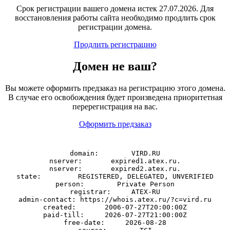
Срок регистрации вашего домена истек 27.07.2026. Для
восстановления работы сайта необходимо продлить срок
регистрации домена.
Продлить регистрацию
Домен
не
ваш?
Вы можете оформить предзаказ на регистрацию этого домена.
В случае его освобождения будет произведена приоритетная
перерегистрация на вас.
Оформить предзаказ
domain:        VIRD.RU

nserver:       expired1.atex.ru.

nserver:       expired2.atex.ru.

state:         REGISTERED, DELEGATED, UNVERIFIED

person:        Private Person

registrar:     ATEX-RU

admin-contact: https://whois.atex.ru/?c=vird.ru

created:       2006-07-27T20:00:00Z

paid-till:     2026-07-27T21:00:00Z

free-date:     2026-08-28
