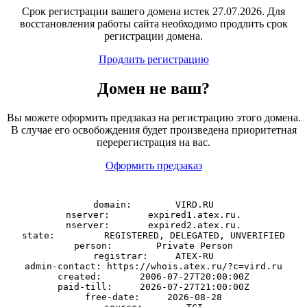
Срок регистрации вашего домена истек 27.07.2026. Для
восстановления работы сайта необходимо продлить срок
регистрации домена.
Продлить регистрацию
Домен
не
ваш?
Вы можете оформить предзаказ на регистрацию этого домена.
В случае его освобождения будет произведена приоритетная
перерегистрация на вас.
Оформить предзаказ
domain:        VIRD.RU

nserver:       expired1.atex.ru.

nserver:       expired2.atex.ru.

state:         REGISTERED, DELEGATED, UNVERIFIED

person:        Private Person

registrar:     ATEX-RU

admin-contact: https://whois.atex.ru/?c=vird.ru

created:       2006-07-27T20:00:00Z

paid-till:     2026-07-27T21:00:00Z

free-date:     2026-08-28
