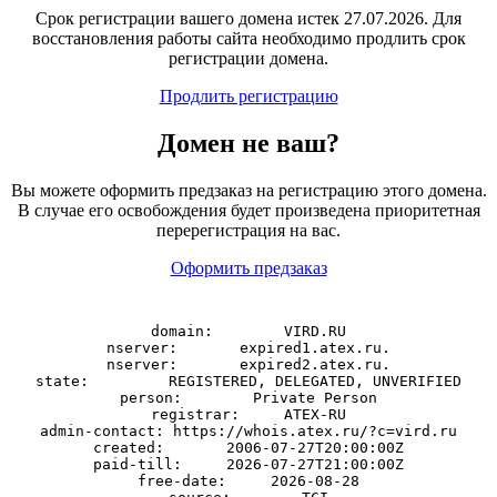
Срок регистрации вашего домена истек 27.07.2026. Для
восстановления работы сайта необходимо продлить срок
регистрации домена.
Продлить регистрацию
Домен
не
ваш?
Вы можете оформить предзаказ на регистрацию этого домена.
В случае его освобождения будет произведена приоритетная
перерегистрация на вас.
Оформить предзаказ
domain:        VIRD.RU

nserver:       expired1.atex.ru.

nserver:       expired2.atex.ru.

state:         REGISTERED, DELEGATED, UNVERIFIED

person:        Private Person

registrar:     ATEX-RU

admin-contact: https://whois.atex.ru/?c=vird.ru

created:       2006-07-27T20:00:00Z

paid-till:     2026-07-27T21:00:00Z

free-date:     2026-08-28
