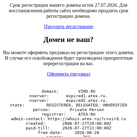
Срок регистрации вашего домена истек 27.07.2026. Для
восстановления работы сайта необходимо продлить срок
регистрации домена.
Продлить регистрацию
Домен
не
ваш?
Вы можете оформить предзаказ на регистрацию этого домена.
В случае его освобождения будет произведена приоритетная
перерегистрация на вас.
Оформить предзаказ
domain:        VIRD.RU

nserver:       expired1.atex.ru.

nserver:       expired2.atex.ru.

state:         REGISTERED, DELEGATED, UNVERIFIED

person:        Private Person

registrar:     ATEX-RU

admin-contact: https://whois.atex.ru/?c=vird.ru

created:       2006-07-27T20:00:00Z

paid-till:     2026-07-27T21:00:00Z

free-date:     2026-08-28
