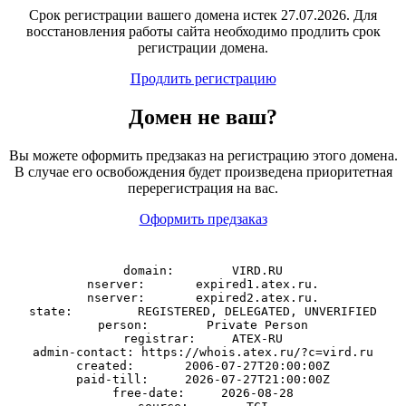
Срок регистрации вашего домена истек 27.07.2026. Для
восстановления работы сайта необходимо продлить срок
регистрации домена.
Продлить регистрацию
Домен
не
ваш?
Вы можете оформить предзаказ на регистрацию этого домена.
В случае его освобождения будет произведена приоритетная
перерегистрация на вас.
Оформить предзаказ
domain:        VIRD.RU

nserver:       expired1.atex.ru.

nserver:       expired2.atex.ru.

state:         REGISTERED, DELEGATED, UNVERIFIED

person:        Private Person

registrar:     ATEX-RU

admin-contact: https://whois.atex.ru/?c=vird.ru

created:       2006-07-27T20:00:00Z

paid-till:     2026-07-27T21:00:00Z

free-date:     2026-08-28
