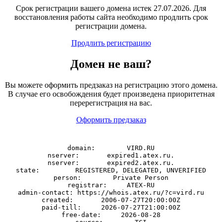
Срок регистрации вашего домена истек 27.07.2026. Для
восстановления работы сайта необходимо продлить срок
регистрации домена.
Продлить регистрацию
Домен
не
ваш?
Вы можете оформить предзаказ на регистрацию этого домена.
В случае его освобождения будет произведена приоритетная
перерегистрация на вас.
Оформить предзаказ
domain:        VIRD.RU

nserver:       expired1.atex.ru.

nserver:       expired2.atex.ru.

state:         REGISTERED, DELEGATED, UNVERIFIED

person:        Private Person

registrar:     ATEX-RU

admin-contact: https://whois.atex.ru/?c=vird.ru

created:       2006-07-27T20:00:00Z

paid-till:     2026-07-27T21:00:00Z

free-date:     2026-08-28
