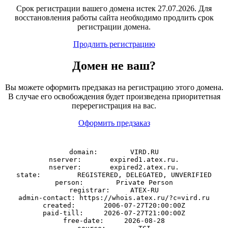
Срок регистрации вашего домена истек 27.07.2026. Для
восстановления работы сайта необходимо продлить срок
регистрации домена.
Продлить регистрацию
Домен
не
ваш?
Вы можете оформить предзаказ на регистрацию этого домена.
В случае его освобождения будет произведена приоритетная
перерегистрация на вас.
Оформить предзаказ
domain:        VIRD.RU

nserver:       expired1.atex.ru.

nserver:       expired2.atex.ru.

state:         REGISTERED, DELEGATED, UNVERIFIED

person:        Private Person

registrar:     ATEX-RU

admin-contact: https://whois.atex.ru/?c=vird.ru

created:       2006-07-27T20:00:00Z

paid-till:     2026-07-27T21:00:00Z

free-date:     2026-08-28
