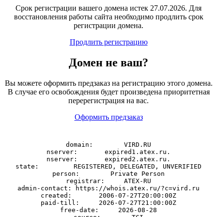
Срок регистрации вашего домена истек 27.07.2026. Для
восстановления работы сайта необходимо продлить срок
регистрации домена.
Продлить регистрацию
Домен
не
ваш?
Вы можете оформить предзаказ на регистрацию этого домена.
В случае его освобождения будет произведена приоритетная
перерегистрация на вас.
Оформить предзаказ
domain:        VIRD.RU

nserver:       expired1.atex.ru.

nserver:       expired2.atex.ru.

state:         REGISTERED, DELEGATED, UNVERIFIED

person:        Private Person

registrar:     ATEX-RU

admin-contact: https://whois.atex.ru/?c=vird.ru

created:       2006-07-27T20:00:00Z

paid-till:     2026-07-27T21:00:00Z

free-date:     2026-08-28
