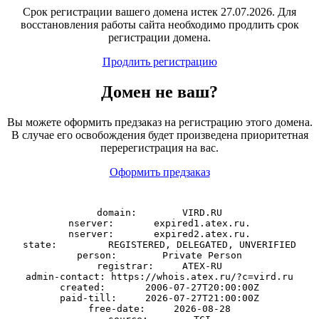
Срок регистрации вашего домена истек 27.07.2026. Для
восстановления работы сайта необходимо продлить срок
регистрации домена.
Продлить регистрацию
Домен
не
ваш?
Вы можете оформить предзаказ на регистрацию этого домена.
В случае его освобождения будет произведена приоритетная
перерегистрация на вас.
Оформить предзаказ
domain:        VIRD.RU

nserver:       expired1.atex.ru.

nserver:       expired2.atex.ru.

state:         REGISTERED, DELEGATED, UNVERIFIED

person:        Private Person

registrar:     ATEX-RU

admin-contact: https://whois.atex.ru/?c=vird.ru

created:       2006-07-27T20:00:00Z

paid-till:     2026-07-27T21:00:00Z

free-date:     2026-08-28
